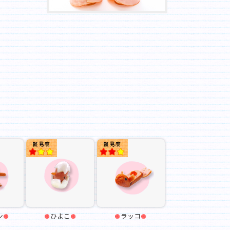
★★
★
★★
ン
ひよこ
ラッコ