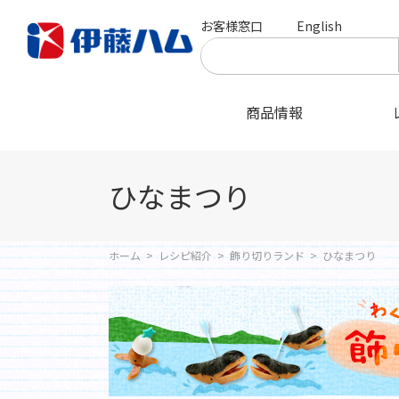
お客様窓口
English
商品情報
ひなまつり
ホーム
>
レシピ紹介
>
飾り切りランド
>
ひなまつり