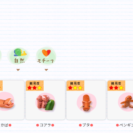
動物
動物
花
自然
モチーフ
★
★★
★
かば
コアラ
ブタ
ペンギ