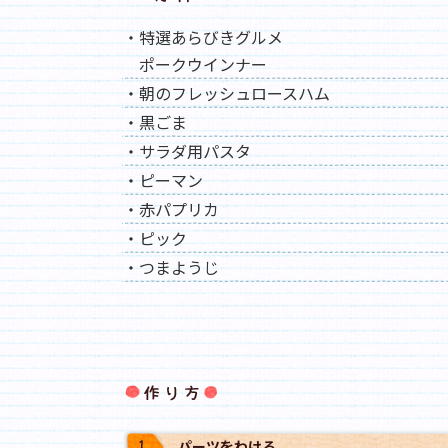
・特選あらびきグルメ
ポークウインナー
・朝のフレッシュロースハム
・黒ごま
・サラダ用パスタ
・ピーマン
・赤パプリカ
・ピック
・つまようじ
作り方
パーツをわける｡