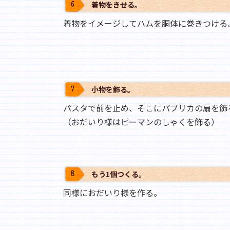
着物をきせる｡
着物をイメージしてハムを胴体に巻きつける
小物を飾る｡
パスタで前を止め、そこにパプリカの扇を飾
（おだいり様はピーマンのしゃくを飾る）
もう1個つくる｡
同様におだいり様を作る。