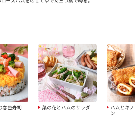
型のロースハムをのせてゆでた三つ葉で縛る。
の春色寿司
菜の花とハムのサラダ
ハムとキノ
ン