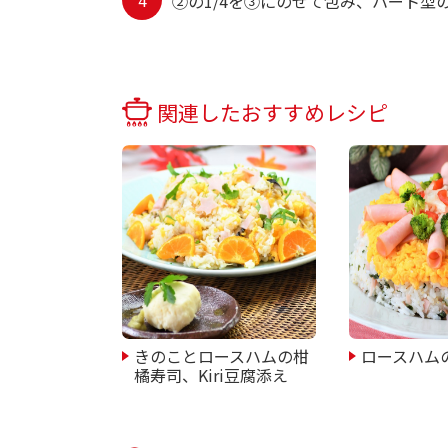
②の1/4を③にのせて包み、ハート
関連したおすすめレシピ
きのことロースハムの柑
ロースハム
橘寿司、Kiri豆腐添え