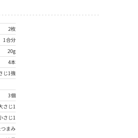
2枚
1合分
20g
4本
さじ1強
3個
大さじ1
小さじ1
たつまみ