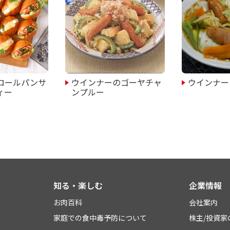
ロールパンサ
ウインナーのゴーヤチャ
ウインナー
ィー
ンプルー
知る・楽しむ
企業情報
お肉百科
会社案内
家庭での食中毒予防について
株主/投資家