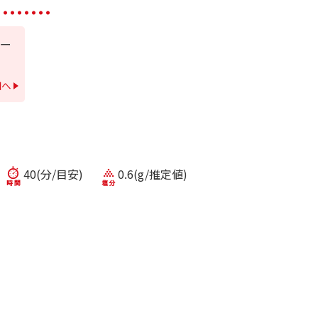
ー
細へ
40(分/目安)
0.6(g/推定値)