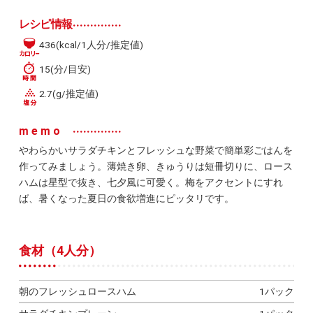
レシピ情報
436(kcal/1人分/推定値)
15(分/目安)
2.7(g/推定値)
memo
やわらかいサラダチキンとフレッシュな野菜で簡単彩ごはんを
作ってみましょう。薄焼き卵、きゅうりは短冊切りに、ロース
ハムは星型で抜き、七夕風に可愛く。梅をアクセントにすれ
ば、暑くなった夏日の食欲増進にピッタリです。
食材（4人分）
朝のフレッシュロースハム
1パック