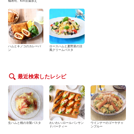
橘寿司、Kiri豆腐添え
ハムとキノコのカレーパ
ロースハムと夏野菜の涼
ン
風クリームパスタ
最近検索したレシピ
生ハムと桃の冷製パスタ
わいわい♪ロールパンサン
ウインナーのゴーヤチャ
ドパーティー
ンプルー