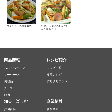
ウインナーの野菜炒め
野菜たっぷりのあんかけ
かた焼きそば
商品情報
レシピ紹介
ハム・ベーコン
レシピ一覧
ソーセージ
投稿レシピ
調理品
飾り切りランド
チーズ
お肉
知る・楽しむ
企業情報
お肉百科
会社案内