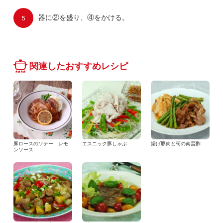
器に②を盛り、④をかける。
関連したおすすめレシピ
豚ロースのソテー レモ
エスニック豚しゃぶ
揚げ豚肉と筍の南蛮酢
ンソース