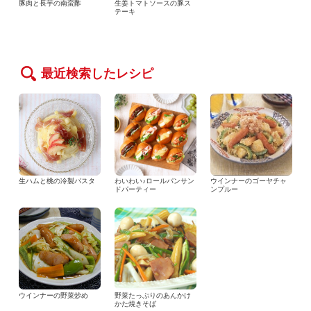
豚肉と長芋の南蛮酢
生姜トマトソースの豚ス
テーキ
最近検索したレシピ
生ハムと桃の冷製パスタ
わいわい♪ロールパンサン
ウインナーのゴーヤチャ
ドパーティー
ンプルー
ウインナーの野菜炒め
野菜たっぷりのあんかけ
かた焼きそば