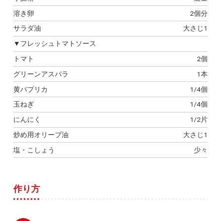
溶き卵
2個分
サラダ油
大さじ1
▼フレッシュトマトソース
トマト
2個
グリーンアスパラ
1本
黄パプリカ
1/4個
玉ねぎ
1/4個
にんにく
1/2片
炒め用オリーブ油
大さじ1
塩・こしょう
少々
作り方