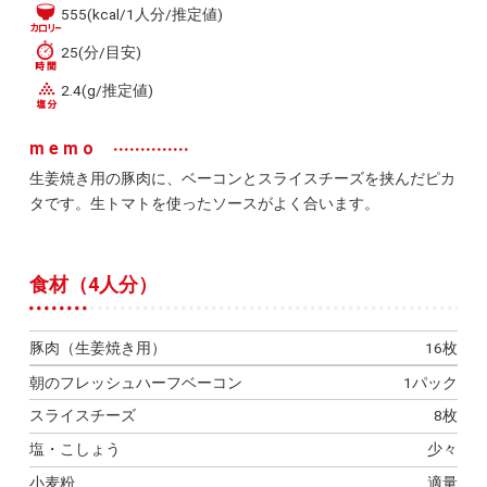
555(kcal/1人分/推定値)
25(分/目安)
2.4(g/推定値)
memo
生姜焼き用の豚肉に、ベーコンとスライスチーズを挟んだピカ
タです。生トマトを使ったソースがよく合います。
食材（4人分）
豚肉（生姜焼き用）
16枚
朝のフレッシュハーフベーコン
1パック
スライスチーズ
8枚
塩・こしょう
少々
小麦粉
適量