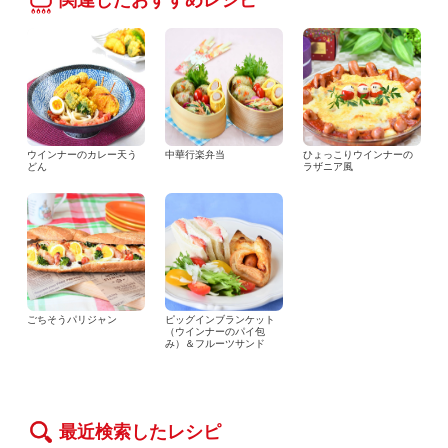
ウインナーのカレー天う
中華行楽弁当
ひょっこりウインナーの
どん
ラザニア風
ごちそうパリジャン
ピッグインブランケット
（ウインナーのパイ包
み）＆フルーツサンド
最近検索したレシピ