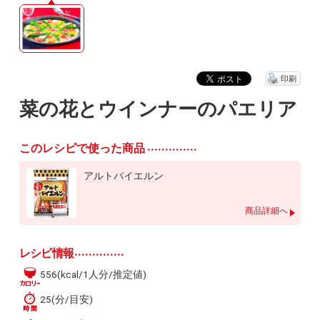
印刷
菜の花とウインナーのパエリア
このレシピで使った商品
アルトバイエルン
商品詳細へ
レシピ情報
556(kcal/1人分/推定値)
25(分/目安)