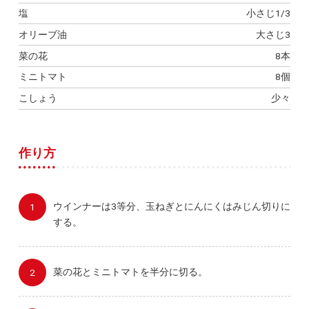
塩
小さじ1/3
オリーブ油
大さじ3
菜の花
8本
ミニトマト
8個
こしょう
少々
作り方
ウインナーは3等分、玉ねぎとにんにくはみじん切りに
する。
菜の花とミニトマトを半分に切る。