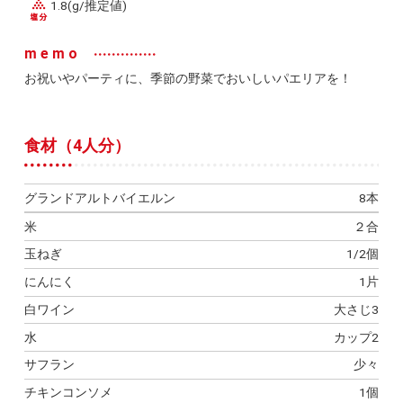
1.8(g/推定値)
memo
お祝いやパーティに、季節の野菜でおいしいパエリアを！
食材（4人分）
グランドアルトバイエルン
8本
米
２合
玉ねぎ
1/2個
にんにく
1片
白ワイン
大さじ3
水
カップ2
サフラン
少々
チキンコンソメ
1個