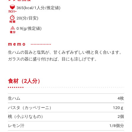
365(kcal/1人分/推定値)
20(分/目安)
0.9(g/推定値)
memo
生ハムの旨みと塩気が、甘くみずみずしい桃と良く合います。
ガラスの器に盛り付ければ、目にも涼しげです。
食材（2人分）
生ハム
4枚
パスタ（カッペリーニ）
120ｇ
桃（小ぶりなもの）
2個
レモン汁
1/8個分