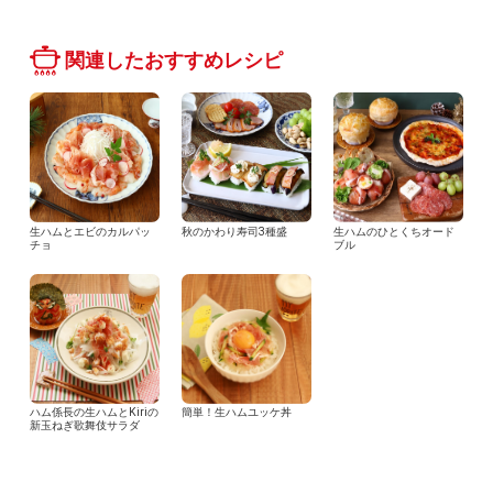
関連したおすすめレシピ
生ハムとエビのカルパッ
秋のかわり寿司3種盛
生ハムのひとくちオード
チョ
ブル
ハム係長の生ハムとKiriの
簡単！生ハムユッケ丼
新玉ねぎ歌舞伎サラダ