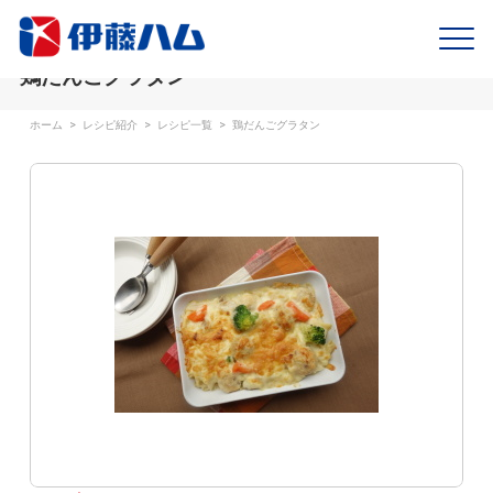
鶏だんごグラタン
ホーム
>
レシピ紹介
>
レシピ一覧
>
鶏だんごグラタン