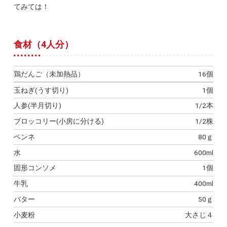
てみては！
食材（4人分）
鶏だんご（未加熱品）
16個
玉ねぎ(うす切り)
1個
人参(半月切り)
1/2本
ブロッコリー(小房に分ける)
1/2株
ペンネ
80ｇ
水
600ml
固形コンソメ
1個
牛乳
400ml
バター
50ｇ
小麦粉
大さじ４