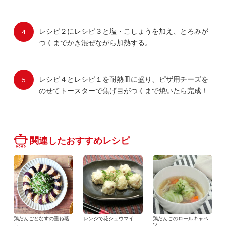
レシピ２にレシピ３と塩・こしょうを加え、とろみが
つくまでかき混ぜながら加熱する。
レシピ４とレシピ１を耐熱皿に盛り、ピザ用チーズを
のせてトースターで焦げ目がつくまで焼いたら完成！
関連したおすすめレシピ
鶏だんごとなすの重ね蒸
レンジで花シュウマイ
鶏だんごのロールキャベ
し
ツ