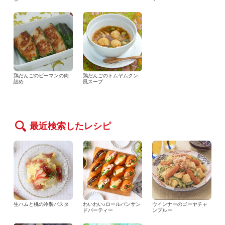
鶏だんごのピーマンの肉
鶏だんごのトムヤムクン
詰め
風スープ
最近検索したレシピ
生ハムと桃の冷製パスタ
わいわい♪ロールパンサン
ウインナーのゴーヤチャ
ドパーティー
ンプルー