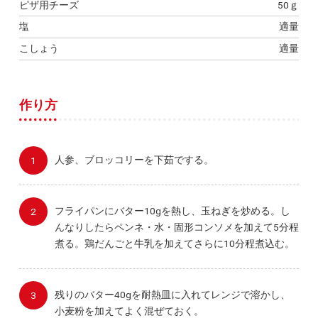
ピザ用チーズ
50ｇ
塩
適量
こしょう
適量
作り方
人参、ブロッコリーを下茹でする。
フライパンにバター10gを熱し、玉ねぎを炒める。し
んなりしたらペンネ・水・固形コンソメを加えて5分程
煮る。鶏だんごと牛乳を加えてさらに10分程煮込む。
残りのバター40gを耐熱皿に入れてレンジで溶かし、
小麦粉を加えてよく混ぜておく。