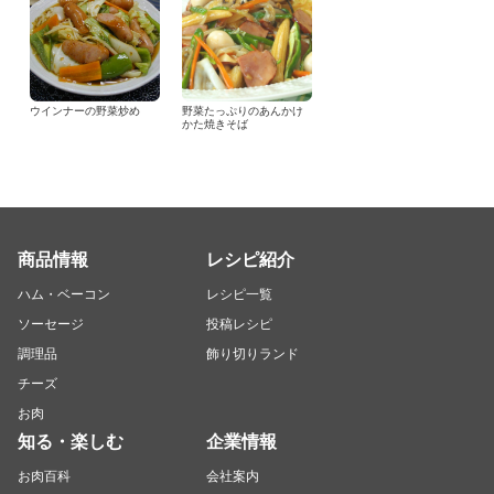
ウインナーの野菜炒め
野菜たっぷりのあんかけ
かた焼きそば
商品情報
レシピ紹介
ハム・ベーコン
レシピ一覧
ソーセージ
投稿レシピ
調理品
飾り切りランド
チーズ
お肉
知る・楽しむ
企業情報
お肉百科
会社案内