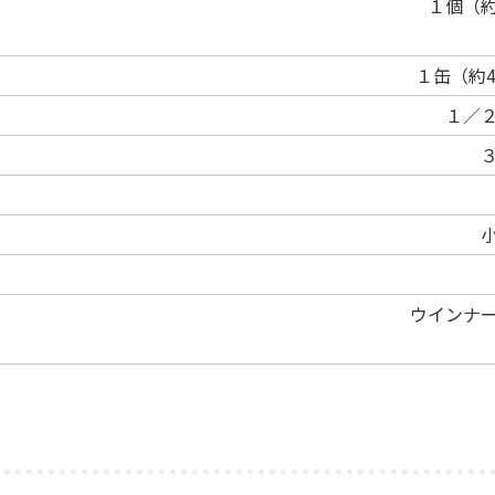
１個（
１缶（約4
１／
ウインナ