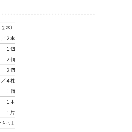
１２本）
１／２本
１個
２個
２個
１／４株
１個
１本
１片
大さじ１