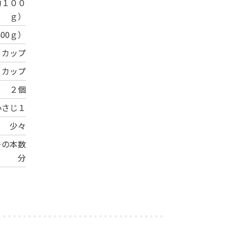
約１００
ｇ）
00ｇ）
２カップ
３カップ
２個
小さじ１
少々
ーの本数
分