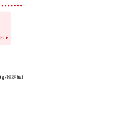
細へ
-(g/推定値)