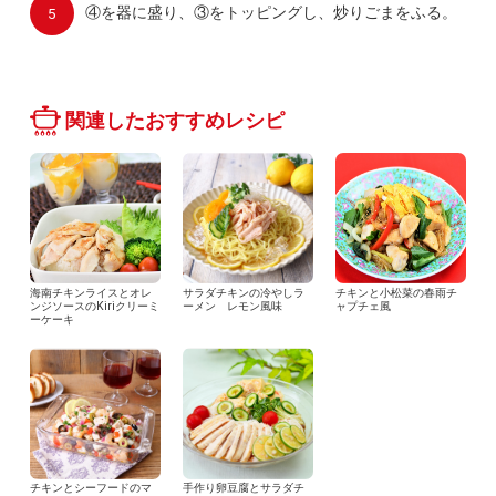
④を器に盛り、③をトッピングし、炒りごまをふる。
関連したおすすめレシピ
海南チキンライスとオレ
サラダチキンの冷やしラ
チキンと小松菜の春雨チ
ンジソースのKiriクリーミ
ーメン レモン風味
ャプチェ風
ーケーキ
チキンとシーフードのマ
手作り卵豆腐とサラダチ