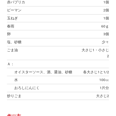
赤パプリカ
1個
ピーマン
2個
玉ねぎ
1個
春雨
60ｇ
卵
3個
塩、砂糖
少々
ごま油
大さじ1・小さじ
2
Ａ：
オイスターソース、酒、醤油、砂糖
各大さじ1と1/2
水
100㏄
おろしにんにく
1片分
炒りごま
大さじ2