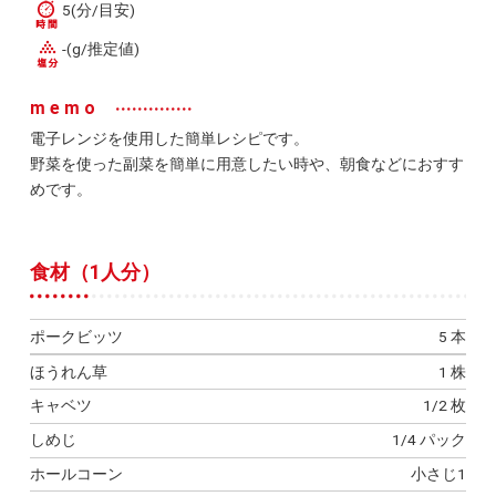
5(分/目安)
-(g/推定値)
memo
電子レンジを使用した簡単レシピです。
野菜を使った副菜を簡単に用意したい時や、朝食などにおすす
めです。
食材（1人分）
ポークビッツ
5 本
ほうれん草
1 株
キャベツ
1/2 枚
しめじ
1/4 パック
ホールコーン
小さじ1