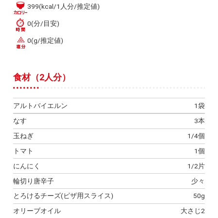
399(kcal/1人分/推定値)
0(分/目安)
0(g/推定値)
食材（2人分）
アルトバイエルン
1袋
なす
3本
玉ねぎ
1/4個
トマト
1個
にんにく
1/2片
輪切り唐辛子
少々
とろけるチーズ(ピザ用スライス)
50g
オリーブオイル
大さじ2