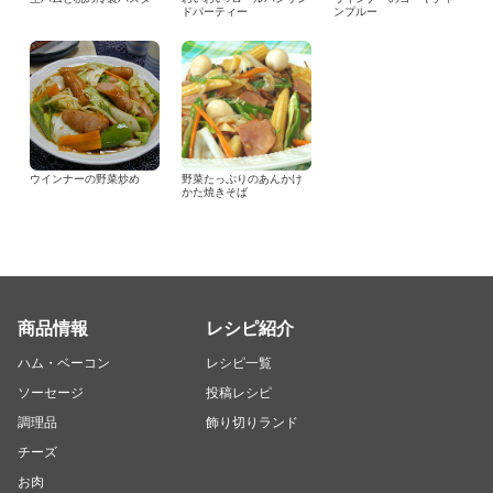
ドパーティー
ンプルー
ウインナーの野菜炒め
野菜たっぷりのあんかけ
かた焼きそば
商品情報
レシピ紹介
ハム・ベーコン
レシピ一覧
ソーセージ
投稿レシピ
調理品
飾り切りランド
チーズ
お肉