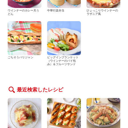
ウインナーのカレー天う
中華行楽弁当
ひょっこりウインナーの
どん
ラザニア風
ごちそうパリジャン
ピッグインブランケット
（ウインナーのパイ包
み）＆フルーツサンド
最近検索したレシピ