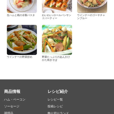
生ハムと桃の冷製パスタ
わいわい♪ロールパンサン
ウインナーのゴーヤチャ
ドパーティー
ンプルー
ウインナーの野菜炒め
野菜たっぷりのあんかけ
かた焼きそば
商品情報
レシピ紹介
ハム・ベーコン
レシピ一覧
ソーセージ
投稿レシピ
調理品
飾り切りランド