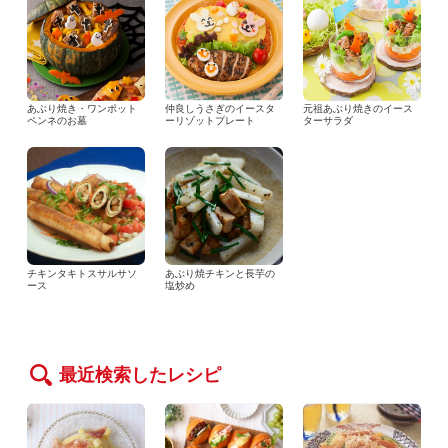
あぶり焼き・ワンポット
仲良しうさぎのイースタ
元祖あぶり焼きのイース
ペンネのお墓
ーリゾットプレート
ターサラダ
チキンタキトスサルサソ
あぶり焼チキンと長芋の
ース
塩炒め
最近検索したレシピ