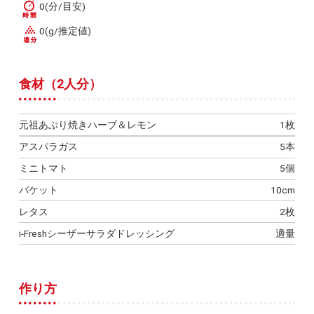
0(分/目安)
0(g/推定値)
食材（2人分）
元祖あぶり焼きハーブ＆レモン
1枚
アスパラガス
5本
ミニトマト
5個
バケット
10cm
レタス
2枚
i-Freshシーザーサラダドレッシング
適量
作り方