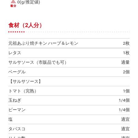
0(g/推定値)
食材（2人分）
元祖あぶり焼チキン ハーブ＆レモン
2枚
レタス
1枚
サルサソース（市販品でも可）
適量
ベーグル
2個
【サルサソース】
トマト（完熟）
1個
玉ねぎ
1/4個
ピーマン
1/4個
塩
適宜
タバスコ
適宜