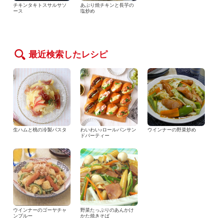
チキンタキトスサルサソ
あぶり焼チキンと長芋の
ース
塩炒め
最近検索したレシピ
生ハムと桃の冷製パスタ
わいわい♪ロールパンサン
ウインナーの野菜炒め
ドパーティー
ウインナーのゴーヤチャ
野菜たっぷりのあんかけ
ンプルー
かた焼きそば