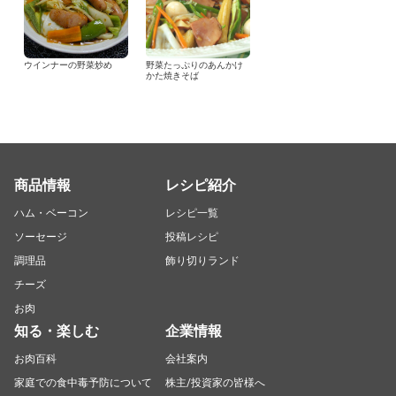
ウインナーの野菜炒め
野菜たっぷりのあんかけ
かた焼きそば
商品情報
レシピ紹介
ハム・ベーコン
レシピ一覧
ソーセージ
投稿レシピ
調理品
飾り切りランド
チーズ
お肉
知る・楽しむ
企業情報
お肉百科
会社案内
家庭での食中毒予防について
株主/投資家の皆様へ