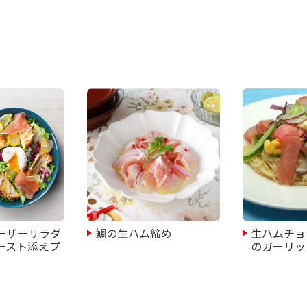
ーザーサラダ
鯛の生ハム締め
生ハムチョ
ースト添えプ
のガーリッ