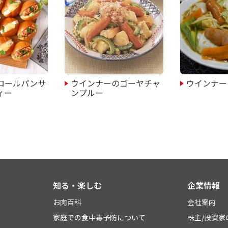
ロールパンサ
ウインナーのゴーヤチャ
ウインナー
ィー
ンプルー
知る・楽しむ
企業情報
お肉百科
会社案内
家庭での食中毒予防について
株主/投資家