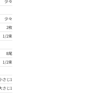
少々
少々
2枚
1/2束
8尾
1/2束
小さじ1
大さじ1