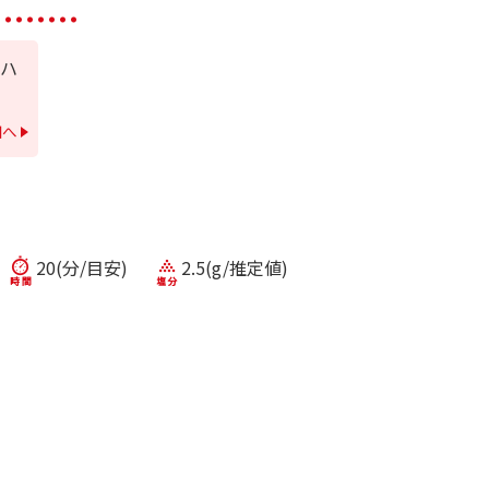
ハ
細へ
20(分/目安)
2.5(g/推定値)