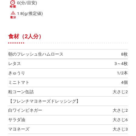
0(分/目安)
1.8(g/推定値)
食材（2人分）
朝のフレッシュ生ハムロース
8枚
レタス
3～4枚
きゅうり
1/2本
ミニトマト
4個
粒コーン缶詰
大さじ2
【フレンチマヨネーズドレッシング】
白ワインビネガー
大さじ2
サラダ油
大さじ6
マヨネーズ
大さじ3