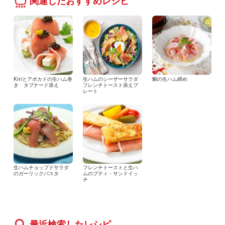
関連したおすすめレシピ
Kiriとアボカドの生ハム巻
生ハムのシーザーサラダ
鯛の生ハム締め
き タプナード添え
フレンチトースト添えプ
レート
生ハムチョップドサラダ
フレンチトーストと生ハ
のガーリックパスタ
ムのプティ・サンドイッ
チ
最近検索したレシピ