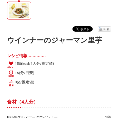
印刷
ウインナーのジャーマン里芋
レシピ情報
150(kcal/1人分/推定値)
15(分/目安)
0(g/推定値)
食材（4人分）
PRIMEグルメポークウインナー
1袋