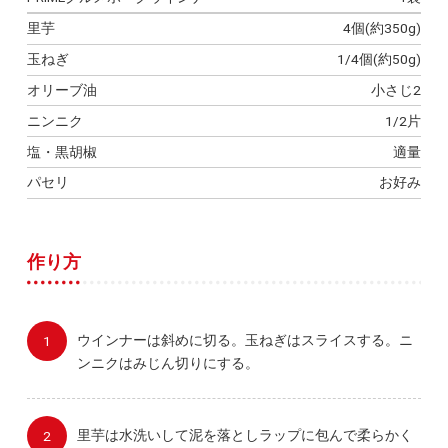
里芋
4個(約350g)
玉ねぎ
1/4個(約50g)
オリーブ油
小さじ2
ニンニク
1/2片
塩・黒胡椒
適量
パセリ
お好み
作り方
ウインナーは斜めに切る。玉ねぎはスライスする。ニ
ンニクはみじん切りにする。
里芋は水洗いして泥を落としラップに包んで柔らかく