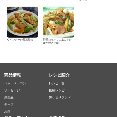
ウインナーの野菜炒め
野菜たっぷりのあんかけ
かた焼きそば
商品情報
レシピ紹介
ハム・ベーコン
レシピ一覧
ソーセージ
投稿レシピ
調理品
飾り切りランド
チーズ
お肉