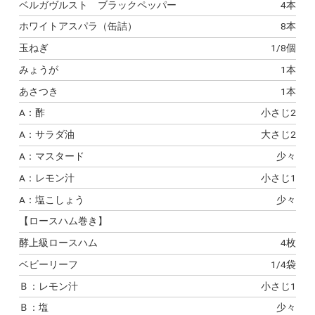
ベルガヴルスト ブラックペッパー
4本
ホワイトアスパラ（缶詰）
8本
玉ねぎ
1/8個
みょうが
1本
あさつき
1本
A：酢
小さじ2
A：サラダ油
大さじ2
A：マスタード
少々
A：レモン汁
小さじ1
A：塩こしょう
少々
【ロースハム巻き】
酵上級ロースハム
4枚
ベビーリーフ
1/4袋
Ｂ：レモン汁
小さじ1
Ｂ：塩
少々