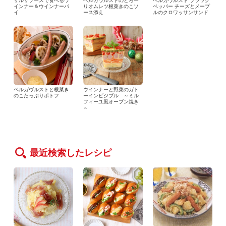
サルサソースで食べるウ
ベルガヴルストのとろー
ベルガヴルスト ブラック
インナー＆ウインナーパ
りオムレツ根菜きのこソ
ペッパー チーズとメープ
イ
ース添え
ルのクロワッサンサンド
ベルガヴルストと根菜き
ウインナーと野菜のガト
のこたっぷりポトフ
ーインビジブル ～ミル
フィーユ風オーブン焼き
～
最近検索したレシピ