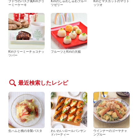
ブドウのバスク風Kiriクリ
Kiriのしゅわしゅわフルー
Kiriとマスカットのマリト
ーミーケーキ
ツゼリー
ッツオ
Kiriクリーミーチョコナッ
フルーツとKiriの大福
ツバー
最近検索したレシピ
生ハムと桃の冷製パスタ
わいわい♪ロールパンサン
ウインナーのゴーヤチャ
ドパーティー
ンプルー