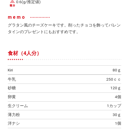
0.6(g/推定値)
memo
グラタン風のチーズケーキです。削ったチョコを飾ってバレン
タインのプレゼントにもおすすめです。
食材（4人分）
Kiri
80ｇ
牛乳
250ｃｃ
砂糖
120ｇ
卵黄
4個
生クリーム
1カップ
薄力粉
30ｇ
洋ナシ
1個