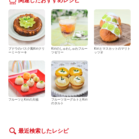
関連したおすすめレシピ
ブドウのバスク風Kiriクリ
Kiriのしゅわしゅわフルー
Kiriとマスカットのマリト
ーミーケーキ
ツゼリー
ッツオ
フルーツとKiriの大福
フルーツヨーグルトとKiri
のタルト
最近検索したレシピ