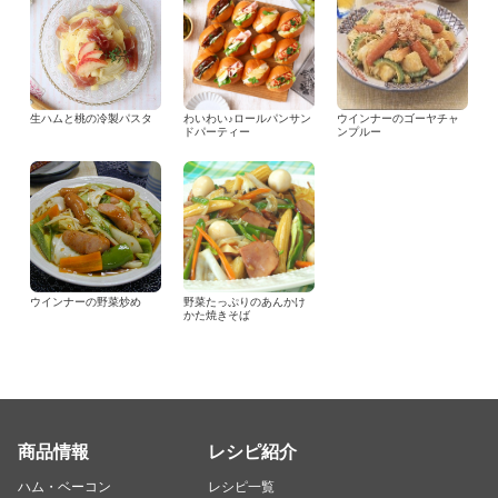
生ハムと桃の冷製パスタ
わいわい♪ロールパンサン
ウインナーのゴーヤチャ
ドパーティー
ンプルー
ウインナーの野菜炒め
野菜たっぷりのあんかけ
かた焼きそば
商品情報
レシピ紹介
ハム・ベーコン
レシピ一覧