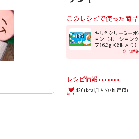
このレシピで使った商品
キリ® クリーミー
ョン（ポーションタ
プ16.3g×6個入り
商品詳
レシピ情報
436(kcal/1人分/推定値)