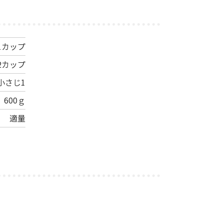
1カップ
/2カップ
小さじ1
600ｇ
適量