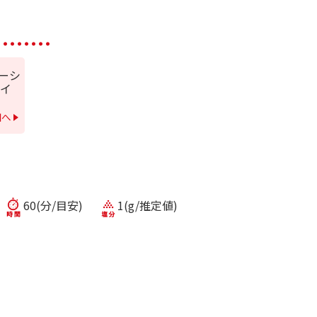
ポーシ
イ
）
細へ
60(分/目安)
1(g/推定値)