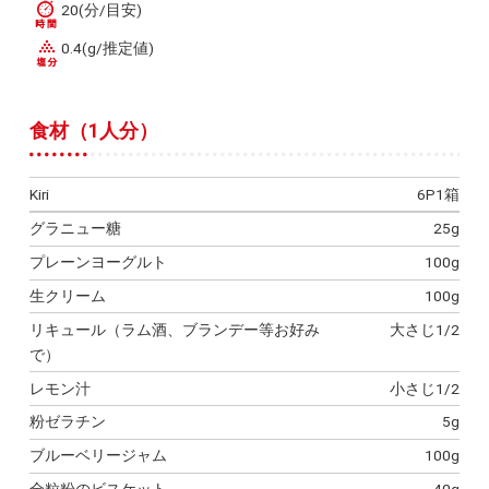
20(分/目安)
0.4(g/推定値)
食材（1人分）
Kiri
6P1箱
グラニュー糖
25g
プレーンヨーグルト
100g
生クリーム
100g
リキュール（ラム酒、ブランデー等お好み
大さじ1/2
で）
レモン汁
小さじ1/2
粉ゼラチン
5g
ブルーベリージャム
100g
全粒粉のビスケット
40g