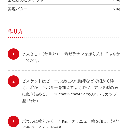
無塩バター
20g
作り方
水大さじ1（分量外）に粉ゼラチンを振り入れてふやか
しておく。
ビスケットはビニール袋に入れ麺棒などで細かく砕
く。溶かしたバターを加えてよく混ぜ、アルミ型の底
に敷き詰める。（10cm×18cm×4.5cmのアルミカップ
型1台分）
ボウルに軟らかくしたKiri、グラニュー糖を加え、泡だ
て器でよくすり混ぜる。