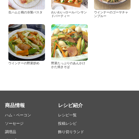
生ハムと桃の冷製パスタ
わいわい♪ロールパンサン
ウインナーのゴーヤチャ
ドパーティー
ンプルー
ウインナーの野菜炒め
野菜たっぷりのあんかけ
かた焼きそば
商品情報
レシピ紹介
ハム・ベーコン
レシピ一覧
ソーセージ
投稿レシピ
調理品
飾り切りランド