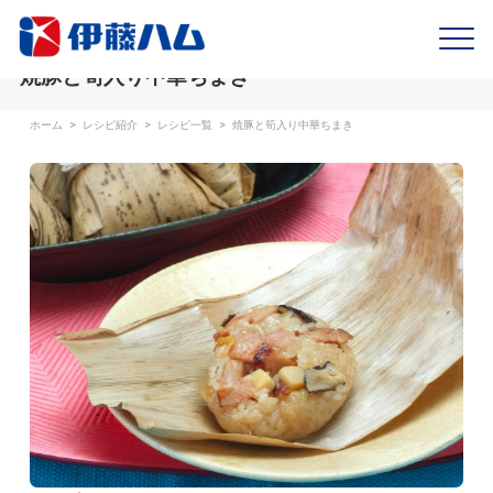
焼豚と筍入り中華ちまき
ホーム
>
レシピ紹介
>
レシピ一覧
>
焼豚と筍入り中華ちまき