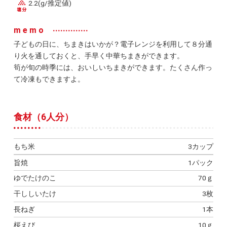
2.2(g/推定値)
memo
子どもの日に、ちまきはいかが？電子レンジを利用して８分通
り火を通しておくと、手早く中華ちまきができます。
筍が旬の時季には、おいしいちまきができます。たくさん作っ
て冷凍もできますよ。
食材（6人分）
もち米
3カップ
旨焼
1パック
ゆでたけのこ
70ｇ
干ししいたけ
3枚
長ねぎ
1本
桜えび
10ｇ