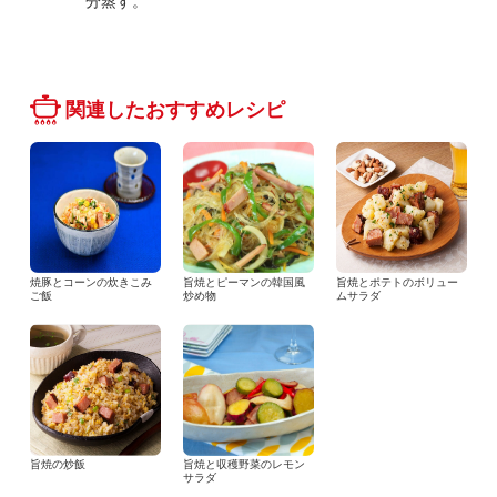
分蒸す。
関連したおすすめレシピ
焼豚とコーンの炊きこみ
旨焼とピーマンの韓国風
旨焼とポテトのボリュー
ご飯
炒め物
ムサラダ
旨焼の炒飯
旨焼と収穫野菜のレモン
サラダ