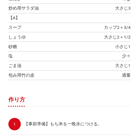
炒め用サラダ油
大さじ3
【A】
スープ
カップ2＋3/4
しょうゆ
大さじ2＋1/2
砂糖
小さじ1
塩
少々
ごま油
大さじ1
包み用竹の皮
適量
作り方
【事前準備】もち米を一晩水につける。