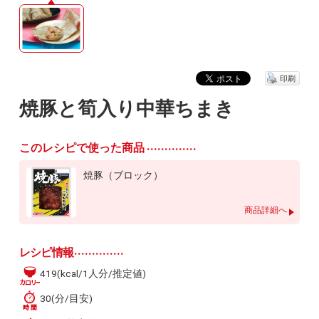
印刷
焼豚と筍入り中華ちまき
このレシピで使った商品
焼豚（ブロック）
商品詳細へ
レシピ情報
419(kcal/1人分/推定値)
30(分/目安)