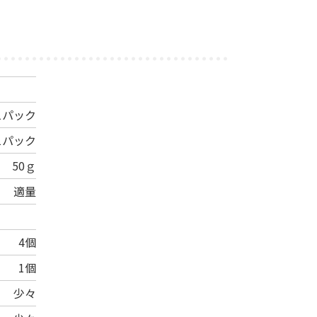
1パック
1パック
50ｇ
適量
4個
1個
少々