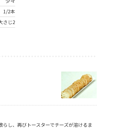
少々
1/2本
大さじ2
散らし、再びトースターでチーズが溶けるま