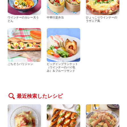
ウインナーのカレー天う
中華行楽弁当
ひょっこりウインナーの
どん
ラザニア風
ごちそうパリジャン
ピッグインブランケット
（ウインナーのパイ包
み）＆フルーツサンド
最近検索したレシピ