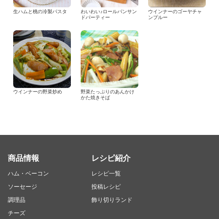
生ハムと桃の冷製パスタ
わいわい♪ロールパンサン
ウインナーのゴーヤチャ
ドパーティー
ンプルー
ウインナーの野菜炒め
野菜たっぷりのあんかけ
かた焼きそば
商品情報
レシピ紹介
ハム・ベーコン
レシピ一覧
ソーセージ
投稿レシピ
調理品
飾り切りランド
チーズ