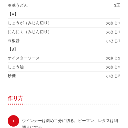
冷凍うどん
3玉
【A】
しょうが（みじん切り）
大さじ1
にんにく（みじん切り）
大さじ1
豆板醤
小さじ1
【B】
オイスターソース
大さじ2
しょう油
大さじ2
砂糖
小さじ2
作り方
ウインナーは斜め半分に切る。ピーマン、レタスは細
切りにする。