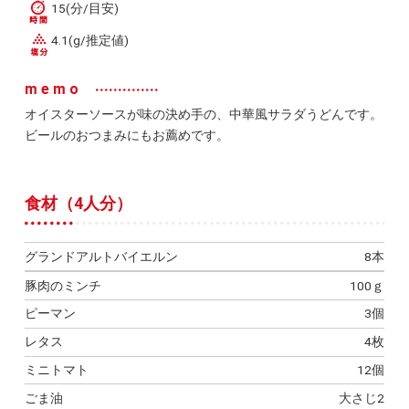
15(分/目安)
4.1(g/推定値)
memo
オイスターソースが味の決め手の、中華風サラダうどんです。
ビールのおつまみにもお薦めです。
食材（4人分）
グランドアルトバイエルン
8本
豚肉のミンチ
100ｇ
ピーマン
3個
レタス
4枚
ミニトマト
12個
ごま油
大さじ2