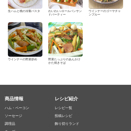
生ハムと桃の冷製パスタ
わいわい♪ロールパンサン
ウインナーのゴーヤチャ
ドパーティー
ンプルー
ウインナーの野菜炒め
野菜たっぷりのあんかけ
かた焼きそば
商品情報
レシピ紹介
ハム・ベーコン
レシピ一覧
ソーセージ
投稿レシピ
調理品
飾り切りランド