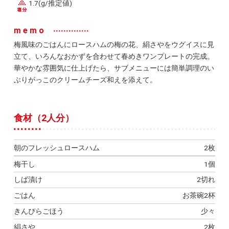
1.7(g/推定値)
memo
梅風味のごはんにロースハムの梅の花、絹さやをウグイスに見
立て、いろんなおかずを合わせて春めきワンプレートの完成。
華やかな雰囲気に仕上げたら、サブメニューには簡単調理のい
ぶりがっこのクリームチーズ和えを添えて。
食材（2人分）
朝のフレッシュロースハム
2枚
梅干し
1個
しば漬け
2切れ
ごはん
お茶碗2杯
きんぴらごほう
少々
絹さや
2枚