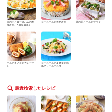
きのことロースハムの柑
ロースハムの春色寿司
菜の花とハムのサラダ
橘寿司、Kiri豆腐添え
ハムとキノコのカレーパ
ロースハムと夏野菜の涼
ン
風クリームパスタ
最近検索したレシピ