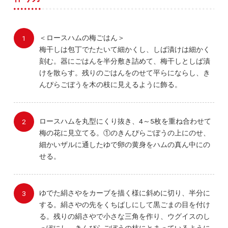
＜ロースハムの梅ごはん＞
梅干しは包丁でたたいて細かくし、しば漬けは細かく
刻む。器にごはんを半分敷き詰めて、梅干しとしば漬
けを散らす。残りのごはんをのせて平らにならし、き
んぴらごぼうを木の枝に見えるように飾る。
ロースハムを丸型にくり抜き、4～5枚を重ね合わせて
梅の花に見立てる。①のきんぴらごぼうの上にのせ、
細かいザルに通したゆで卵の黄身をハムの真ん中にの
せる。
ゆでた絹さやをカーブを描く様に斜めに切り、半分に
する。絹さやの先をくちばしにして黒ごまの目を付け
る。残りの絹さやで小さな三角を作り、ウグイスのし