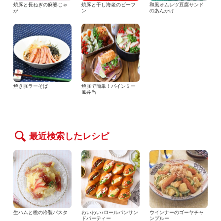
焼豚と長ねぎの麻婆じゃ
焼豚と干し海老のビーフ
和風オムレツ豆腐サンド
が
ン
のあんかけ
焼き豚ラーそば
焼豚で簡単！バインミー
風弁当
最近検索したレシピ
生ハムと桃の冷製パスタ
わいわい♪ロールパンサン
ウインナーのゴーヤチャ
ドパーティー
ンプルー