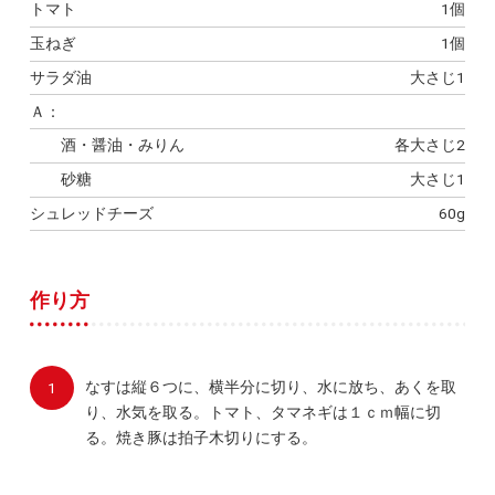
トマト
1個
玉ねぎ
1個
サラダ油
大さじ1
Ａ：
酒・醤油・みりん
各大さじ2
砂糖
大さじ1
シュレッドチーズ
60g
作り方
なすは縦６つに、横半分に切り、水に放ち、あくを取
り、水気を取る。トマト、タマネギは１ｃｍ幅に切
る。焼き豚は拍子木切りにする。