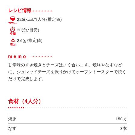
レシピ情報
225(kcal/1人分/推定値)
20(分/目安)
2.6(g/推定値)
memo
甘辛味のすき焼きとチーズはよく合います。焼豚やなすなど
に、シュレッドチーズを振りかけてオーブントースターで焼く
だけで完成します。
食材（4人分）
焼豚
150ｇ
なす
3本