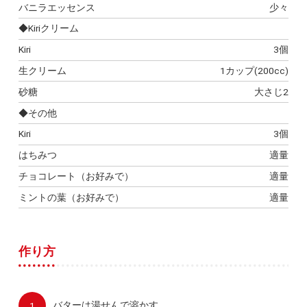
バニラエッセンス
少々
◆Kiriクリーム
Kiri
3個
生クリーム
1カップ(200cc)
砂糖
大さじ2
◆その他
Kiri
3個
はちみつ
適量
チョコレート（お好みで）
適量
ミントの葉（お好みで）
適量
作り方
バターは湯せんで溶かす。