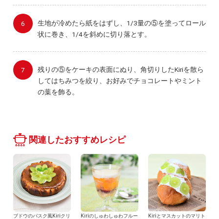
生地が冷めたら紙をはずし、1/3量の⑤を塗ってロール
状に巻き、1/4を斜めに切り落とす。
残りの⑤をケーキの表面にぬり、角切りしたKiriを散ら
してはちみつを絞り、お好みでチョコレートやミント
の葉を飾る。
関連したおすすめレシピ
ブドウのバスク風Kiriクリ
Kiriのしゅわしゅわフルー
Kiriとマスカットのマリト