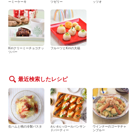
ーミーケーキ
ツゼリー
ッツオ
Kiriクリーミーチョコナッ
フルーツとKiriの大福
ツバー
最近検索したレシピ
生ハムと桃の冷製パスタ
わいわい♪ロールパンサン
ウインナーのゴーヤチャ
ドパーティー
ンプルー