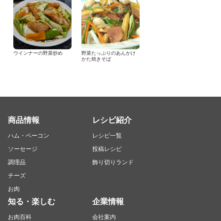
ウインナーの野菜炒め
野菜たっぷりのあんかけ
かた焼きそば
商品情報
レシピ紹介
ハム・ベーコン
レシピ一覧
ソーセージ
投稿レシピ
調理品
飾り切りランド
チーズ
お肉
知る・楽しむ
企業情報
お肉百科
会社案内