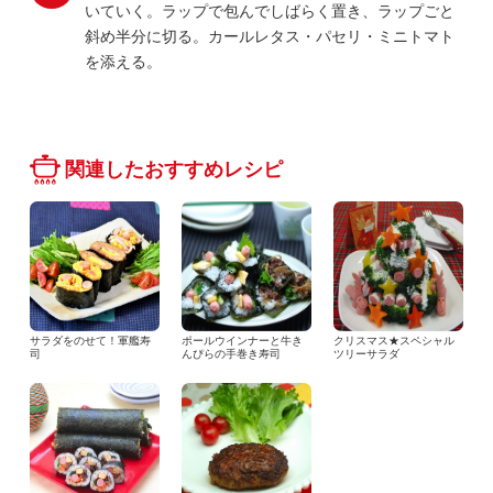
いていく。ラップで包んでしばらく置き、ラップごと
斜め半分に切る。カールレタス・パセリ・ミニトマト
を添える。
関連したおすすめレシピ
サラダをのせて！軍艦寿
ポールウインナーと牛き
クリスマス★スペシャル
司
んぴらの手巻き寿司
ツリーサラダ