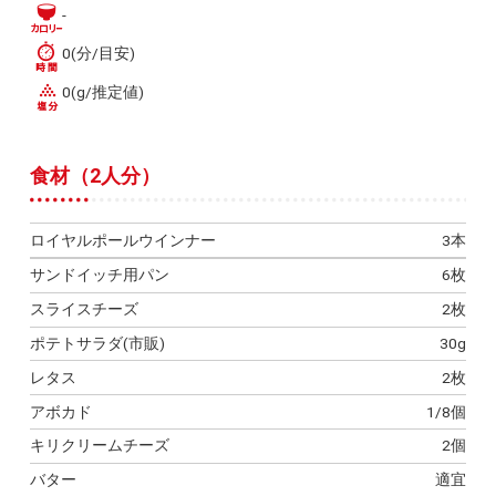
-
0(分/目安)
0(g/推定値)
食材（2人分）
ロイヤルポールウインナー
3本
サンドイッチ用パン
6枚
スライスチーズ
2枚
ポテトサラダ(市販)
30g
レタス
2枚
アボカド
1/8個
キリクリームチーズ
2個
バター
適宜