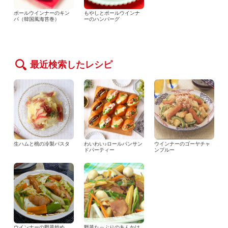
ポールウインナーのキン
もやしとポールウインナ
パ（韓国風海苔巻）
ーのハンバーグ
最近検索したレシピ
生ハムと桃の冷製パスタ
わいわい♪ロールパンサン
ウインナーのゴーヤチャ
ドパーティー
ンプルー
ウインナーの野菜炒め
野菜たっぷりのあんかけ