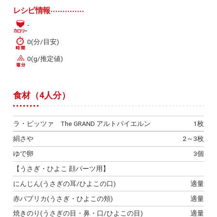
レシピ情報
-
0(分/目安)
0(g/推定値)
食材（4人分）
ラ・ピッツァ The GRAND アルトバイエルン
1枚
絹さや
2～3枚
ゆで卵
3個
【うさぎ・ひよこ 顔パーツ用】
にんじん(うさぎの耳/ひよこの口)
適量
赤パプリカ(うさぎ・ひよこの頬)
適量
焼きのり(うさぎの目・鼻・口/ひよこの目)
適量