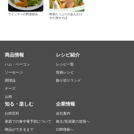
ウインナーの野菜炒め
野菜たっぷりのあんかけ
かた焼きそば
商品情報
レシピ紹介
ハム・ベーコン
レシピ一覧
ソーセージ
投稿レシピ
調理品
飾り切りランド
チーズ
お肉
知る・楽しむ
企業情報
お肉百科
会社案内
家庭での食中毒予防について
株主/投資家の皆様へ
商品ができるまで
CSR情報へ