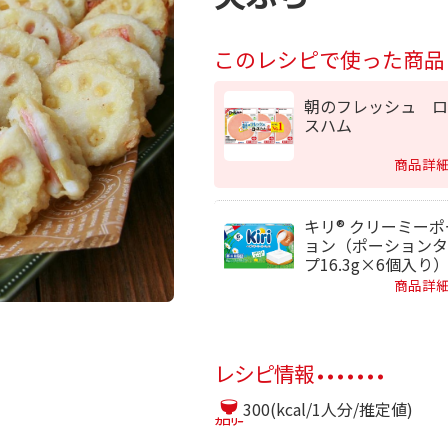
このレシピで使った商品
朝のフレッシュ ロ
スハム
商品詳
キリ® クリーミー
ョン（ポーションタ
プ16.3g×6個入り
商品詳
レシピ情報
300(kcal/1人分/推定値)