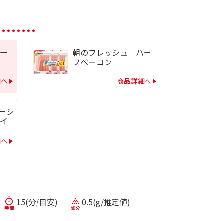
ー
朝のフレッシュ ハー
フベーコン
細へ
商品詳細へ
ポーシ
イ
）
細へ
15(分/目安)
0.5(g/推定値)