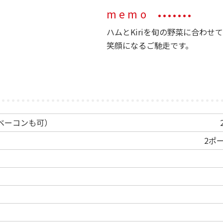
memo
ハムとKiriを旬の野菜に合わ
笑顔になるご馳走です。
ベーコンも可）
2ポ