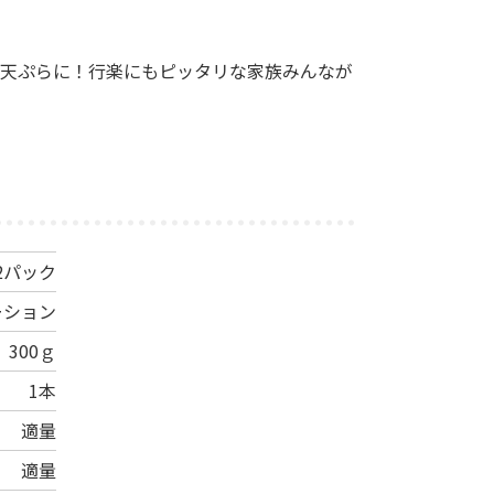
せて天ぷらに！行楽にもピッタリな家族みんなが
2パック
ーション
300ｇ
1本
適量
適量