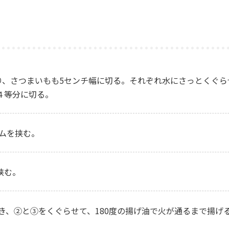
り、さつまいもも5センチ幅に切る。それぞれ水にさっとくぐ
も４等分に切る。
ハムを挟む。
挟む。
き、②と③をくぐらせて、180度の揚げ油で火が通るまで揚げ