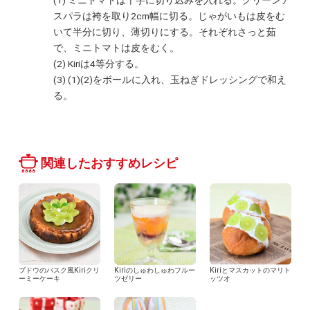
スパラは袴を取り2cm幅に切る。じゃがいもは皮をむ
いて半分に切り、薄切りにする。それぞれさっと茹
で、ミニトマトは皮をむく。
(2) Kiriは4等分する。
(3) (1)(2)をボールに入れ、玉ねぎドレッシングで和え
る。
関連したおすすめレシピ
ブドウのバスク風Kiriクリ
Kiriのしゅわしゅわフルー
Kiriとマスカットのマリト
ーミーケーキ
ツゼリー
ッツオ