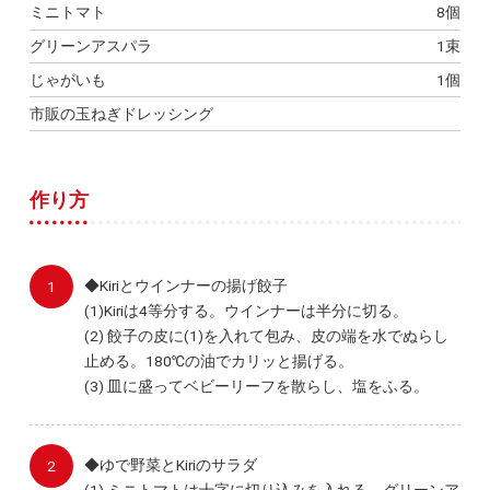
ミニトマト
8個
グリーンアスパラ
1束
じゃがいも
1個
市販の玉ねぎドレッシング
作り方
◆Kiriとウインナーの揚げ餃子
(1)Kiriは4等分する。ウインナーは半分に切る。
(2) 餃子の皮に(1)を入れて包み、皮の端を水でぬらし
止める。180℃の油でカリッと揚げる。
(3) 皿に盛ってベビーリーフを散らし、塩をふる。
◆ゆで野菜とKiriのサラダ
(1) ミニトマトは十字に切り込みを入れる。グリーンア