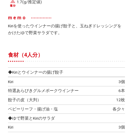
1.7(g/推定値)
memo
Kiriを使ったウインナーの揚げ餃子と、玉ねぎドレッシングを
かけたゆで野菜サラダです。
食材（4人分）
◆Kiriとウインナーの揚げ餃子
Kiri
3個
特選あらびきグルメポークウインナー
6本
餃子の皮（大判）
12枚
ベビーリーフ・揚げ油・塩
各少々
◆ゆで野菜とKiriのサラダ
Kiri
3個