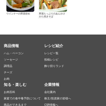
ウインナーの野菜炒め
野菜たっぷりのあんかけ
かた焼きそば
商品情報
レシピ紹介
ハム・ベーコン
レシピ一覧
ソーセージ
投稿レシピ
調理品
飾り切りランド
チーズ
お肉
知る・楽しむ
企業情報
お肉百科
会社案内
家庭での食中毒予防について
株主/投資家の皆様へ
商品ができるまで
CSR情報へ