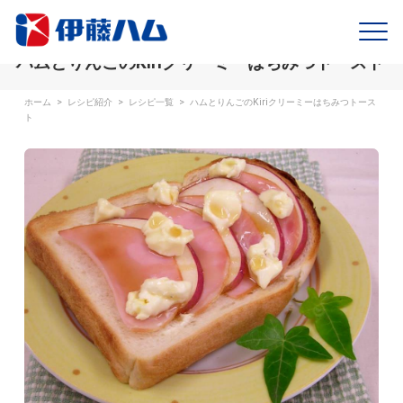
ハムとりんごのKiriクリーミーはちみつトースト
ホーム
>
レシピ紹介
>
レシピ一覧
>
ハムとりんごのKiriクリーミーはちみつトース
ト