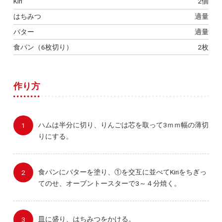
Kiri
2個
はちみつ
適量
バター
適量
食パン（6枚切り）
2枚
作り方
ハムは半分に切り、りんごは芯を取って3ｍｍ幅の薄切
りにする。
食パンにバターを塗り、①を交互に並べてKiriをちぎっ
てのせ、オーブントースターで3～４分焼く。
皿に盛り、はちみつをかける。