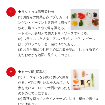
◆ラタトゥユ風野菜炒め
(1) お好みの野菜と赤パプリカ・イ
ンゲン・ピーマンを各適当に切って
炒め、塩コショウで味を調える。ミ
ートボールを加えて袋のトマトソースで和える。
(2) スライスした人参・アスパラガス・グリンピース
は、ブロッコリーと一緒にゆでておく。
(3) お弁当箱に少し控えめにご飯を詰め、しょう油で和
えたおかかを地面に見立ててのせる。
◆セージ郎(写真右)
(1) チーズインを斜めに切って頭を
作る。V字に切り込みを入れて、人
参を太いストローで半円に切ったも
のをのせて口にする。
(2) 海苔を切ってスライスチーズに貼り、楊枝で切り抜
いて体を作る。