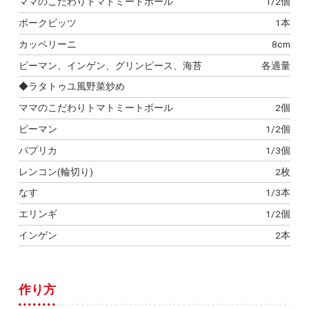
ママのこだわりトマトミートボール
1/2個
ポークビッツ
1本
カッペリーニ
8cm
ピーマン、インゲン、グリンピース、海苔
各適量
◆ラタトゥユ風野菜炒め
ママのこだわりトマトミートボール
2個
ピーマン
1/2個
パプリカ
1/3個
レンコン(輪切り)
2枚
なす
1/3本
エリンギ
1/2個
インゲン
2本
作り方