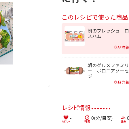
このレシピで使った商品
朝のフレッシュ ロ
スハム
商品詳
朝のグルメファミリ
ー ボロニアソーセ
ジ
商品詳
レシピ情報
-
0(分/目安)