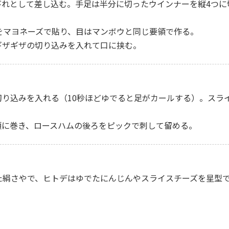
背びれとして差し込む。手足は半分に切ったウインナーを縦4つ
苔をマヨネーズで貼り、目はマンボウと同じ要領で作る。
、ギザギザの切り込みを入れて口に挟む。
の切り込みを入れる（10秒ほどゆでると足がカールする）。ス
て頭に巻き、ロースハムの後ろをピックで刺して留める。
でした絹さやで、ヒトデはゆでたにんじんやスライスチーズを星型