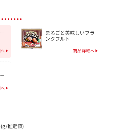
ー
まるごと美味しいフラ
ンクフルト
細へ
商品詳細へ
ー
細へ
0(g/推定値)