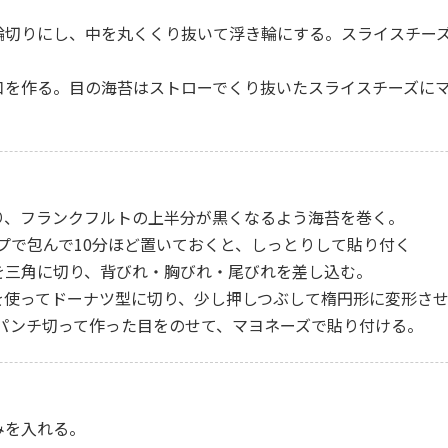
幅の輪切りにし、中を丸くくり抜いて浮き輪にする。スライスチ
や口を作る。目の海苔はストローでくり抜いたスライスチーズにマ
切り、フランクフルトの上半分が黒くなるよう海苔を巻く。
プで包んで10分ほど置いておくと、しっとりして貼り付く
布を三角に切り、背びれ・胸びれ・尾びれを差し込む。
ローを使ってドーナツ型に切り、少し押しつぶして楕円形に変形さ
パンチ切って作った目をのせて、マヨネーズで貼り付ける。
みを入れる。