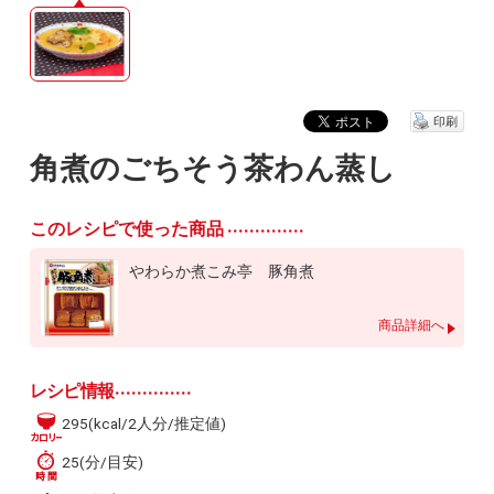
印刷
角煮のごちそう茶わん蒸し
このレシピで使った商品
やわらか煮こみ亭 豚角煮
商品詳細へ
レシピ情報
295(kcal/2人分/推定値)
25(分/目安)