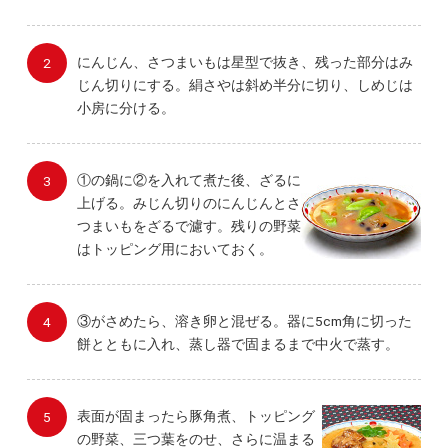
にんじん、さつまいもは星型で抜き、残った部分はみ
じん切りにする。絹さやは斜め半分に切り、しめじは
小房に分ける。
①の鍋に②を入れて煮た後、ざるに
上げる。みじん切りのにんじんとさ
つまいもをざるで濾す。残りの野菜
はトッピング用においておく。
③がさめたら、溶き卵と混ぜる。器に5cm角に切った
餅とともに入れ、蒸し器で固まるまで中火で蒸す。
表面が固まったら豚角煮、トッピング
の野菜、三つ葉をのせ、さらに温まる