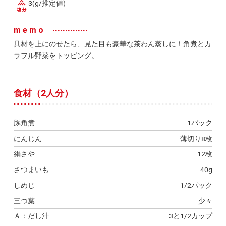
3(g/推定値)
memo
具材を上にのせたら、見た目も豪華な茶わん蒸しに！角煮とカ
ラフル野菜をトッピング。
食材（2人分）
豚角煮
1パック
にんじん
薄切り8枚
絹さや
12枚
さつまいも
40g
しめじ
1/2パック
三つ葉
少々
Ａ：だし汁
3と1/2カップ