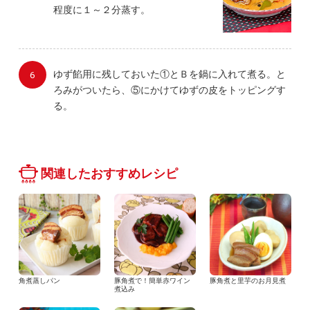
程度に１～２分蒸す。
ゆず餡用に残しておいた①とＢを鍋に入れて煮る。と
ろみがついたら、⑤にかけてゆずの皮をトッピングす
る。
関連したおすすめレシピ
角煮蒸しパン
豚角煮で！簡単赤ワイン
豚角煮と里芋のお月見煮
煮込み