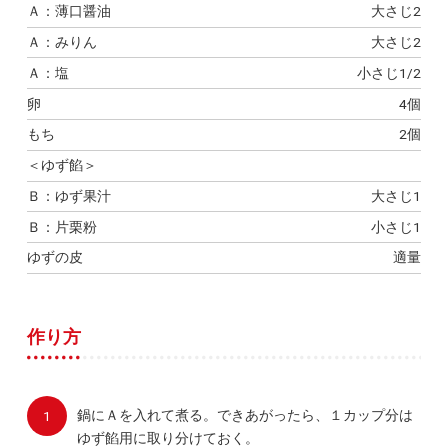
Ａ：薄口醤油
大さじ2
Ａ：みりん
大さじ2
Ａ：塩
小さじ1/2
卵
4個
もち
2個
＜ゆず餡＞
Ｂ：ゆず果汁
大さじ1
Ｂ：片栗粉
小さじ1
ゆずの皮
適量
作り方
鍋にＡを入れて煮る。できあがったら、１カップ分は
ゆず餡用に取り分けておく。