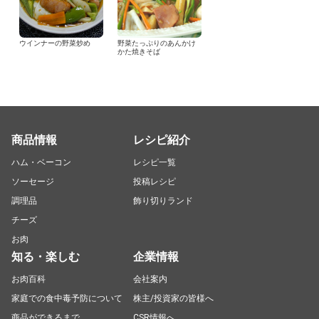
ウインナーの野菜炒め
野菜たっぷりのあんかけ
かた焼きそば
商品情報
レシピ紹介
ハム・ベーコン
レシピ一覧
ソーセージ
投稿レシピ
調理品
飾り切りランド
チーズ
お肉
知る・楽しむ
企業情報
お肉百科
会社案内
家庭での食中毒予防について
株主/投資家の皆様へ
商品ができるまで
CSR情報へ