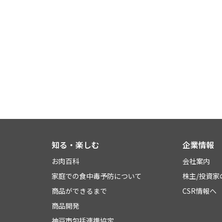
知る・楽しむ
企業情報
お肉百科
会社案内
家庭での食中毒予防について
株主/投資家
商品ができるまで
CSR情報へ
商品開発
神戸市包括連携協定