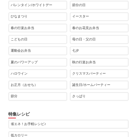
バレンタイン/ホワイトデー
節分の日
ひなまつり
イースター
春の行楽お弁当
春のお花見お弁当
こどもの日
母の日・父の日
運動会お弁当
七夕
夏のパワーアップ
秋の行楽お弁当
ハロウイン
クリスマスパーティー
お正月（おせち）
誕生日/ホームパーティー
節分
さっぱり
特集レシピ
省エネ！お手軽レシピ♪
低カロリー