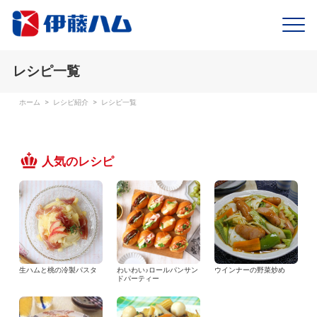
レシピ一覧
ホーム
>
レシピ紹介
>
レシピ一覧
人気のレシピ
生ハムと桃の冷製パスタ
わいわい♪ロールパンサン
ウインナーの野菜炒め
ドパーティー