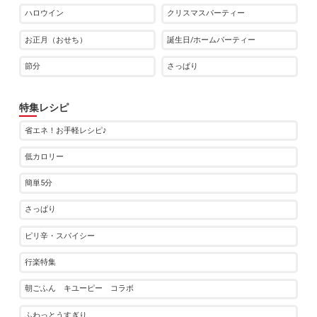
ハロウイン
クリスマスパーティー
お正月（おせち）
誕生日/ホームパーティー
節分
さっぱり
特集レシピ
省エネ！お手軽レシピ♪
低カロリー
簡単5分
さっぱり
ピリ辛・スパイシー
行楽特集
朝ごふん キユーピー コラボ
ふわっとうすぎり