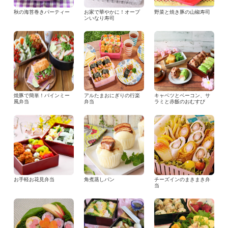
秋の海苔巻きパーティー
お家で華やかに！オープ
野菜と焼き豚の山椒寿司
ンいなり寿司
焼豚で簡単！バインミー
アルたまおにぎりの行楽
キャベツとベーコン、サ
風弁当
弁当
ラミと赤飯のおむすび
お手軽お花見弁当
角煮蒸しパン
チーズインのまきまき弁
当