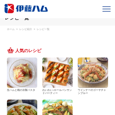
レシピ一覧
ホーム
>
レシピ紹介
>
レシピ一覧
人気のレシピ
生ハムと桃の冷製パスタ
わいわい♪ロールパンサン
ウインナーのゴーヤチャ
ドパーティー
ンプルー