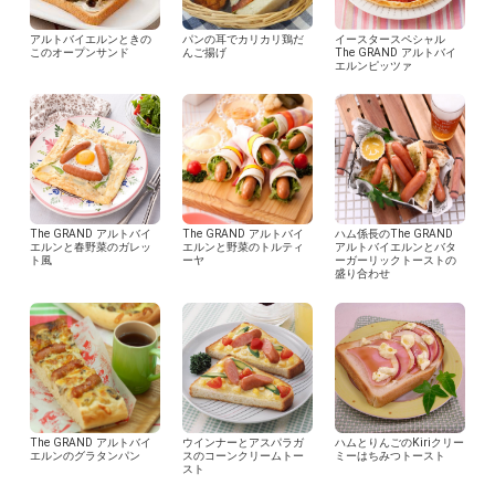
アルトバイエルンときの
パンの耳でカリカリ鶏だ
イースタースペシャル
このオープンサンド
んご揚げ
The GRAND アルトバイ
エルンピッツァ
The GRAND アルトバイ
The GRAND アルトバイ
ハム係長のThe GRAND
エルンと春野菜のガレッ
エルンと野菜のトルティ
アルトバイエルンとバタ
ト風
ーヤ
ーガーリックトーストの
盛り合わせ
The GRAND アルトバイ
ウインナーとアスパラガ
ハムとりんごのKiriクリー
エルンのグラタンパン
スのコーンクリームトー
ミーはちみつトースト
スト