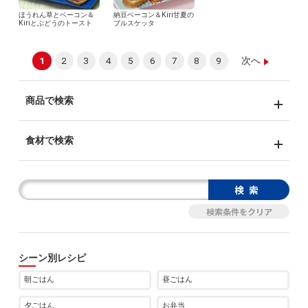
ほうれん草とベーコン＆
納豆ベーコン＆Kiri甘夏の
Kiriとぶどうのトースト
ブルスケッタ
1
2
3
4
5
6
7
8
9
次へ
商品で検索
食材で検索
シーン別レシピ
朝ごはん
昼ごはん
夕ごはん
お弁当