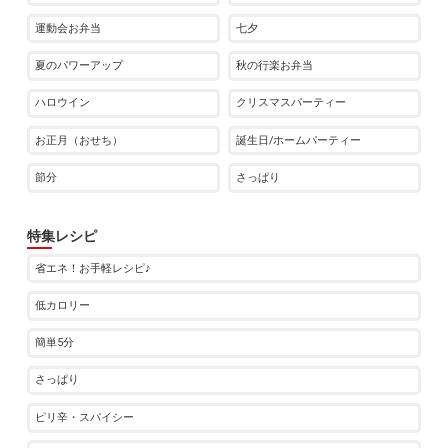
運動会お弁当
七夕
夏のパワーアップ
秋の行楽お弁当
ハロウイン
クリスマスパーティー
お正月（おせち）
誕生日/ホームパーティー
節分
さっぱり
特集レシピ
省エネ！お手軽レシピ♪
低カロリー
簡単5分
さっぱり
ピリ辛・スパイシー