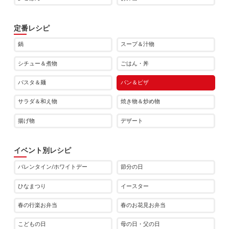
定番レシピ
鍋
スープ＆汁物
シチュー＆煮物
ごはん・丼
パスタ＆麺
パン＆ピザ
サラダ＆和え物
焼き物＆炒め物
揚げ物
デザート
イベント別レシピ
バレンタイン/ホワイトデー
節分の日
ひなまつり
イースター
春の行楽お弁当
春のお花見お弁当
こどもの日
母の日・父の日