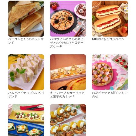
ベーコンとKiriのホットサ
ハロウィンのクモの巣ピ
Kiriのいちごコッペパン
ンド
ザとお化けのひと口チー
ズケーキ
ハムとパイナップルのKiri
キリ ハーブ＆ガーリック
お花ピッツァ＆Kiriいちご
サンド
と里芋のカナッペ
のせ