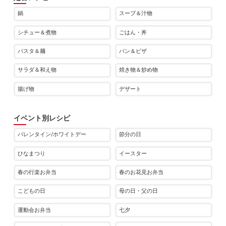
鍋
スープ＆汁物
シチュー＆煮物
ごはん・丼
パスタ＆麺
パン＆ピザ
サラダ＆和え物
焼き物＆炒め物
揚げ物
デザート
イベント別レシピ
バレンタイン/ホワイトデー
節分の日
ひなまつり
イースター
春の行楽お弁当
春のお花見お弁当
こどもの日
母の日・父の日
運動会お弁当
七夕