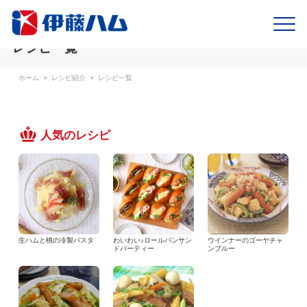
レシピ一覧
ホーム
>
レシピ紹介
>
レシピ一覧
人気のレシピ
生ハムと桃の冷製パスタ
わいわい♪ロールパンサン
ウインナーのゴーヤチャ
ドパーティー
ンプルー