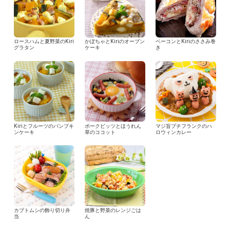
ロースハムと夏野菜のKiri
かぼちゃとKiriのオーブン
ベーコンとKiriのささみ巻
グラタン
ケーキ
き
Kiriとフルーツのパンプキ
ポークビッツとほうれん
マジ旨プチフランクのハ
ンケーキ
草のココット
ロウィンカレー
カブトムシの飾り切り弁
焼豚と野菜のレンジごは
当
ん