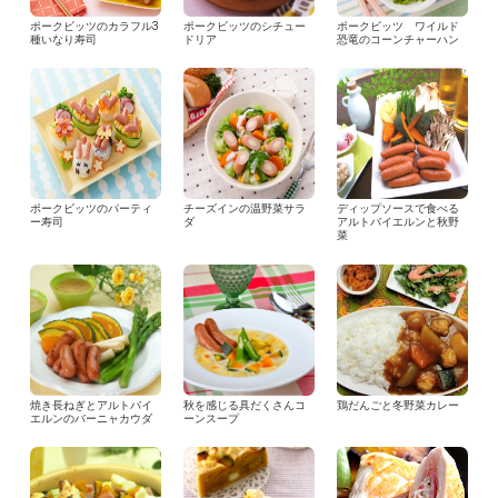
ポークビッツのカラフル3
ポークビッツのシチュー
ポークビッツ ワイルド
種いなり寿司
ドリア
恐竜のコーンチャーハン
ポークビッツのパーティ
チーズインの温野菜サラ
ディップソースで食べる
ー寿司
ダ
アルトバイエルンと秋野
菜
焼き長ねぎとアルトバイ
秋を感じる具だくさんコ
鶏だんごと冬野菜カレー
エルンのバーニャカウダ
ーンスープ