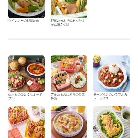
ウインナーの野菜炒め
野菜たっぷりのあんかけ
かた焼きそば
生ハムのひとくちオード
アルたまおにぎりの行楽
チーズインのカラフルカ
ブル
弁当
レーライス