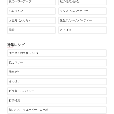
夏のパワーアップ
秋の行楽お弁当
ハロウイン
クリスマスパーティー
お正月（おせち）
誕生日/ホームパーティー
節分
さっぱり
特集レシピ
省エネ！お手軽レシピ♪
低カロリー
簡単5分
さっぱり
ピリ辛・スパイシー
行楽特集
朝ごふん キユーピー コラボ