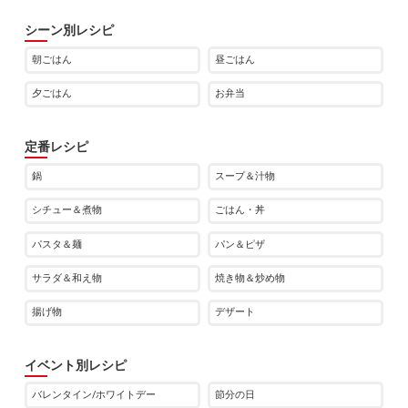
シーン別レシピ
朝ごはん
昼ごはん
夕ごはん
お弁当
定番レシピ
鍋
スープ＆汁物
シチュー＆煮物
ごはん・丼
パスタ＆麺
パン＆ピザ
サラダ＆和え物
焼き物＆炒め物
揚げ物
デザート
イベント別レシピ
バレンタイン/ホワイトデー
節分の日