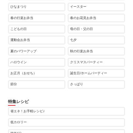
ひなまつり
イースター
春の行楽お弁当
春のお花見お弁当
こどもの日
母の日・父の日
運動会お弁当
七夕
夏のパワーアップ
秋の行楽お弁当
ハロウイン
クリスマスパーティー
お正月（おせち）
誕生日/ホームパーティー
節分
さっぱり
特集レシピ
省エネ！お手軽レシピ♪
低カロリー