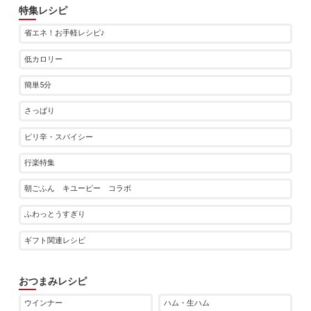
特集レシピ
省エネ！お手軽レシピ♪
低カロリー
簡単5分
さっぱり
ピリ辛・スパイシー
行楽特集
朝ごふん キユーピー コラボ
ふわっとうすぎり
ギフト関連レシピ
おつまみレシピ
ウインナー
ハム・生ハム