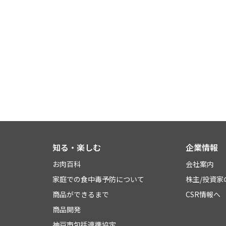
知る・楽しむ
企業情報
お肉百科
会社案内
家庭での食中毒予防について
株主/投資家
商品ができるまで
CSR情報へ
商品開発
神戸市包括連携協定