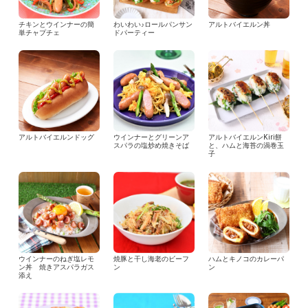
チキンとウインナーの簡
わいわい♪ロールパンサン
アルトバイエルン丼
単チャプチェ
ドパーティー
アルトバイエルンドッグ
ウインナーとグリーンア
アルトバイエルンKiri餅
スパラの塩炒め焼きそば
と、ハムと海苔の渦巻玉
子
ウインナーのねぎ塩レモ
焼豚と干し海老のビーフ
ハムとキノコのカレーパ
ン丼 焼きアスパラガス
ン
ン
添え