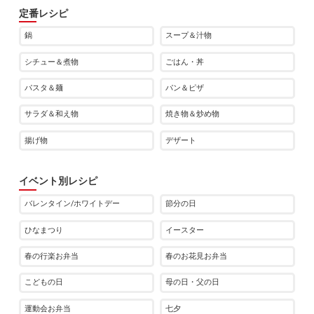
定番レシピ
鍋
スープ＆汁物
シチュー＆煮物
ごはん・丼
パスタ＆麺
パン＆ピザ
サラダ＆和え物
焼き物＆炒め物
揚げ物
デザート
イベント別レシピ
バレンタイン/ホワイトデー
節分の日
ひなまつり
イースター
春の行楽お弁当
春のお花見お弁当
こどもの日
母の日・父の日
運動会お弁当
七夕