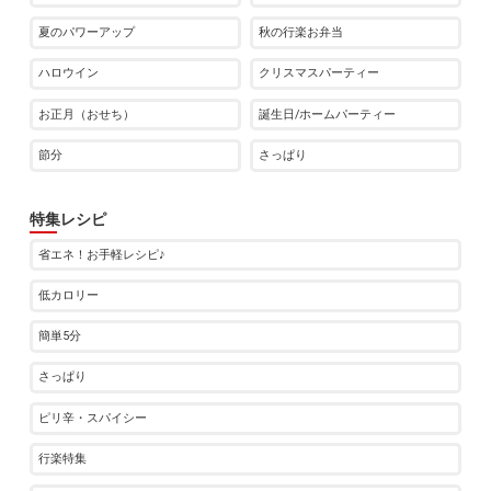
夏のパワーアップ
秋の行楽お弁当
ハロウイン
クリスマスパーティー
お正月（おせち）
誕生日/ホームパーティー
節分
さっぱり
特集レシピ
省エネ！お手軽レシピ♪
低カロリー
簡単5分
さっぱり
ピリ辛・スパイシー
行楽特集