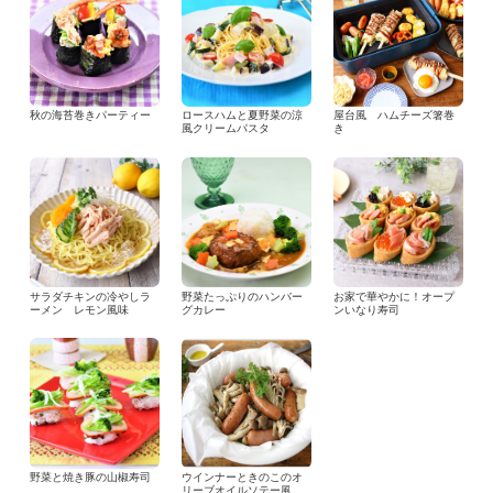
秋の海苔巻きパーティー
ロースハムと夏野菜の涼
屋台風 ハムチーズ箸巻
風クリームパスタ
き
サラダチキンの冷やしラ
野菜たっぷりのハンバー
お家で華やかに！オープ
ーメン レモン風味
グカレー
ンいなり寿司
野菜と焼き豚の山椒寿司
ウインナーときのこのオ
リーブオイルソテー風