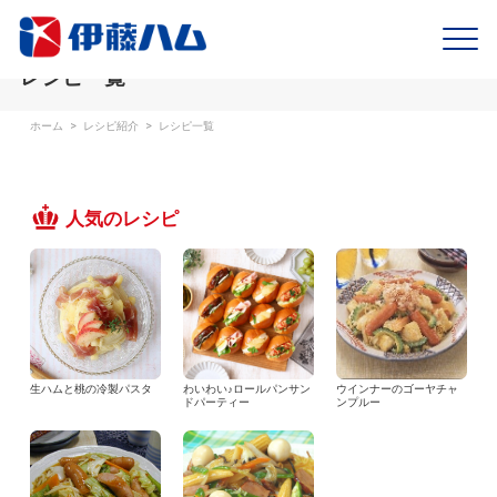
レシピ一覧
ホーム
>
レシピ紹介
>
レシピ一覧
人気のレシピ
生ハムと桃の冷製パスタ
わいわい♪ロールパンサン
ウインナーのゴーヤチャ
ドパーティー
ンプルー