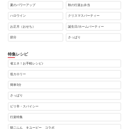
夏のパワーアップ
秋の行楽お弁当
ハロウイン
クリスマスパーティー
お正月（おせち）
誕生日/ホームパーティー
節分
さっぱり
特集レシピ
省エネ！お手軽レシピ♪
低カロリー
簡単5分
さっぱり
ピリ辛・スパイシー
行楽特集
朝ごふん キユーピー コラボ