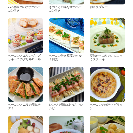
ハム係長のバナナのベー
きのこと田楽なすのベー
お月見プレート
コン巻き
コン巻き
ベーコンとエリンギ、ズ
ベーコン巻き豆腐のクル
薬味たっぷりのこんにゃ
ッキーニのグリルロール
ミ田楽
くステーキ
ベーコンとニラの簡単チ
レンジで簡単♪あっさりレ
ベーコンのポテトグラタ
ヂミ
シピ
ン