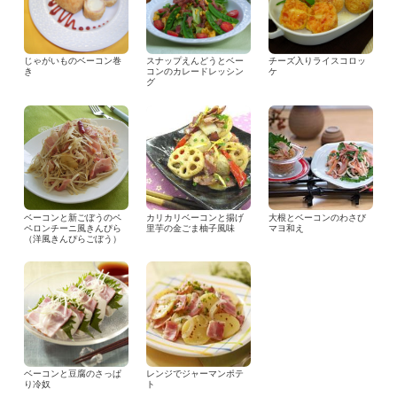
じゃがいものベーコン巻
スナップえんどうとベー
チーズ入りライスコロッ
き
コンのカレードレッシン
ケ
グ
ベーコンと新ごぼうのペ
カリカリベーコンと揚げ
大根とベーコンのわさび
ペロンチーニ風きんぴら
里芋の金ごま柚子風味
マヨ和え
（洋風きんぴらごぼう）
ベーコンと豆腐のさっぱ
レンジでジャーマンポテ
り冷奴
ト