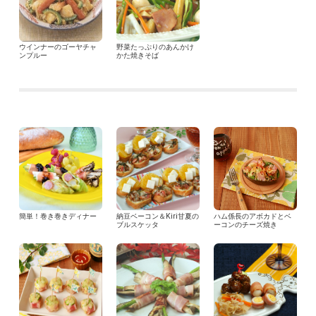
ウインナーのゴーヤチャ
野菜たっぷりのあんかけ
ンプルー
かた焼きそば
簡単！巻き巻きディナー
納豆ベーコン＆Kiri甘夏の
ハム係長のアボカドとベ
ブルスケッタ
ーコンのチーズ焼き