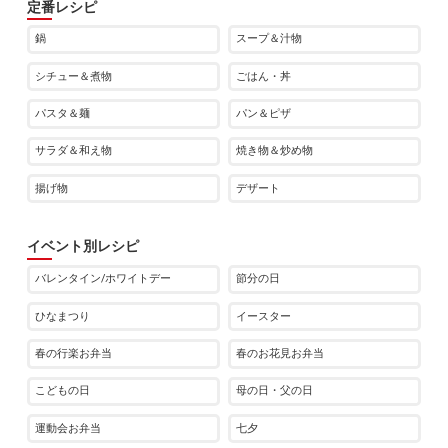
定番レシピ
鍋
スープ＆汁物
シチュー＆煮物
ごはん・丼
パスタ＆麺
パン＆ピザ
サラダ＆和え物
焼き物＆炒め物
揚げ物
デザート
イベント別レシピ
バレンタイン/ホワイトデー
節分の日
ひなまつり
イースター
春の行楽お弁当
春のお花見お弁当
こどもの日
母の日・父の日
運動会お弁当
七夕