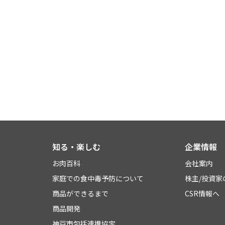
知る・楽しむ
企業情報
お肉百科
会社案内
家庭での食中毒予防について
株主/投資家
商品ができるまで
CSR情報へ
商品開発
神戸市包括連携協定