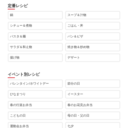
定番レシピ
鍋
スープ＆汁物
シチュー＆煮物
ごはん・丼
パスタ＆麺
パン＆ピザ
サラダ＆和え物
焼き物＆炒め物
揚げ物
デザート
イベント別レシピ
バレンタイン/ホワイトデー
節分の日
ひなまつり
イースター
春の行楽お弁当
春のお花見お弁当
こどもの日
母の日・父の日
運動会お弁当
七夕