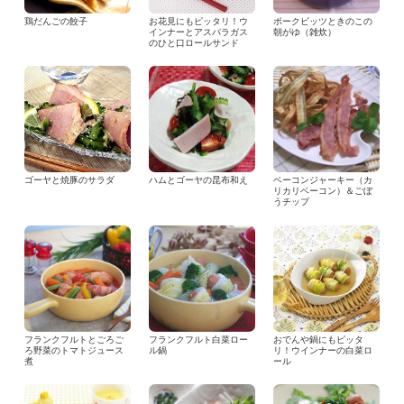
鶏だんごの餃子
お花見にもピッタリ！ウ
ポークビッツときのこの
インナーとアスパラガス
朝がゆ（雑炊）
のひと口ロールサンド
ゴーヤと焼豚のサラダ
ハムとゴーヤの昆布和え
ベーコンジャーキー（カ
リカリベーコン）＆ごぼ
うチップ
フランクフルトとごろご
フランクフルト白菜ロー
おでんや鍋にもピッタ
ろ野菜のトマトジュース
ル鍋
リ！ウインナーの白菜ロ
煮
ール