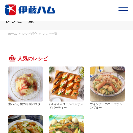
レシピ一覧
ホーム
>
レシピ紹介
>
レシピ一覧
人気のレシピ
生ハムと桃の冷製パスタ
わいわい♪ロールパンサン
ウインナーのゴーヤチャ
ドパーティー
ンプルー