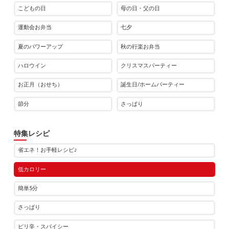
こどもの日
母の日・父の日
運動会お弁当
七夕
夏のパワーアップ
秋の行楽お弁当
ハロウイン
クリスマスパーティー
お正月（おせち）
誕生日/ホームパーティー
節分
さっぱり
特集レシピ
省エネ！お手軽レシピ♪
低カロリー
簡単5分
さっぱり
ピリ辛・スパイシー