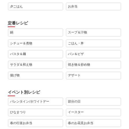
夕ごはん
お弁当
定番レシピ
鍋
スープ＆汁物
シチュー＆煮物
ごはん・丼
パスタ＆麺
パン＆ピザ
サラダ＆和え物
焼き物＆炒め物
揚げ物
デザート
イベント別レシピ
バレンタイン/ホワイトデー
節分の日
ひなまつり
イースター
春の行楽お弁当
春のお花見お弁当