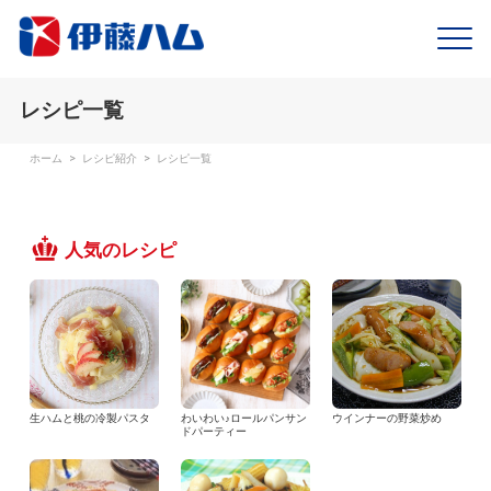
レシピ一覧
ホーム
>
レシピ紹介
>
レシピ一覧
人気のレシピ
生ハムと桃の冷製パスタ
わいわい♪ロールパンサン
ウインナーの野菜炒め
ドパーティー