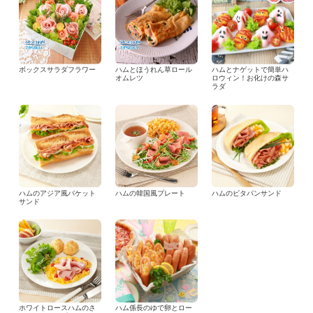
ボックスサラダフラワー
ハムとほうれん草ロール
ハムとナゲットで簡単ハ
オムレツ
ロウィン！お化けの森サ
ラダ
ハムのアジア風バケット
ハムの韓国風プレート
ハムのピタパンサンド
サンド
ホワイトロースハムのさ
ハム係長のゆで卵とロー