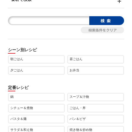
シーン別レシピ
朝ごはん
昼ごはん
夕ごはん
お弁当
定番レシピ
鍋
スープ＆汁物
シチュー＆煮物
ごはん・丼
パスタ＆麺
パン＆ピザ
サラダ＆和え物
焼き物＆炒め物