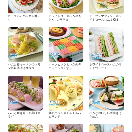
ロースハムのトマト丼ぶ
ホワイトロースハムの杏
オープンマフィン ホワ
り
とKiriのサラダ
イトロースハム＆Kiri
ハムと春キャベツのレモ
ポークビッツとハムのデ
ホワイトロースハムのサ
ン風味浅漬けサラダ
コレーションずし
ンドウィッチ
ハムと焼き茄子の薬味サ
朝のバランスくるくるハ
ハムがおいしい手巻きそ
ラダ
ムサンド
うめん