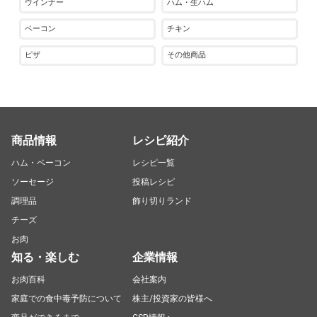
ウインナー
ハム・生ハム
ベーコン
チキン
ピザ
その他商品
商品情報
レシピ紹介
ハム・ベーコン
レシピ一覧
ソーセージ
投稿レシピ
調理品
飾り切りランド
チーズ
お肉
知る・楽しむ
企業情報
お肉百科
会社案内
家庭での食中毒予防について
株主/投資家の皆様へ