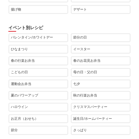
揚げ物
デザート
イベント別レシピ
バレンタイン/ホワイトデー
節分の日
ひなまつり
イースター
春の行楽お弁当
春のお花見お弁当
こどもの日
母の日・父の日
運動会お弁当
七夕
夏のパワーアップ
秋の行楽お弁当
ハロウイン
クリスマスパーティー
お正月（おせち）
誕生日/ホームパーティー
節分
さっぱり